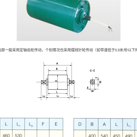
一般采用定轴齿轮传动，个别情况也采用摆线针轮传动（如带速低于0.8米/秒以下