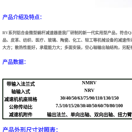
产品介绍及特点：
RV系列铝合金微型蜗杆减速器是我厂研制的新一代实用型产品，符合Q/
品、皮革、纺织、医疗、玻璃、陶瓷、化工、轻工等机械设备的减速传
大方；散热性能好，承载能力大；多面安装，空心轴输出轴结构，另配
产品数据：
NMRV
带输入法兰式
NRV
轴输入式
30/40/50/63/75/90/110/130/150
减速机机座规格
7.5/10/15/20/30/40/50/60/70/80/100
公称传动比
减速机附件
输出法兰、单向出轴、双向出轴、扭力臂
产品外形尺寸对照表：